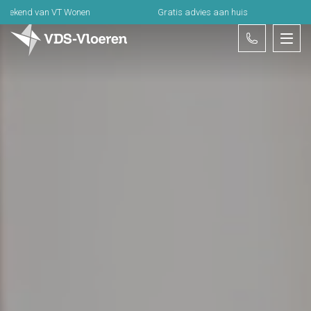
van VT Wonen
Gratis advies aan huis
Alleen k