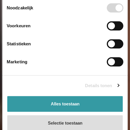
Een
vloer
die
jouw
Toestemmingsselectie
Noodzakelijk
huis
tot
leven
brengt
Voorkeuren
Statistieken
Marketing
Details tonen
Alles toestaan
Selectie toestaan