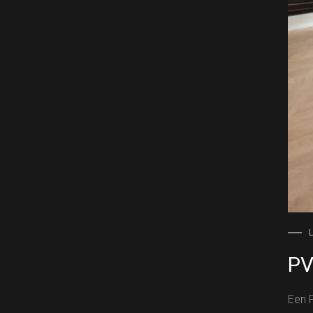
L
PV
Een P