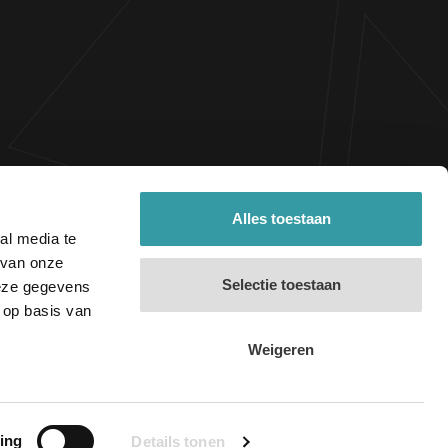
Terug naar boven
Alles toestaan
al media te
 van onze
Selectie toestaan
deze gegevens
 op basis van
© 2026 VDS Vloeren |
Terms and conditions
Weigeren
y policy
|
Cookies
|
Realisation by Every Day
ing
Details tonen