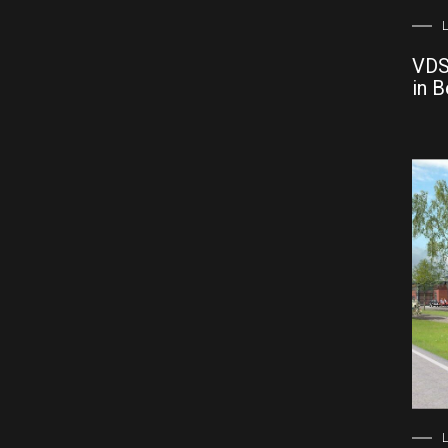
L
VDS
in B
L