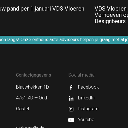
uw pand per 1 januari VDS Vloeren
VDS Vloeren
Verhoeven o
Designbeurs
 langs! Onze enthousiaste adviseurs helpen je graag met al je 
Contactgegevens
Social media
Blauwhekken 1D
Facebook
4751 XD — Oud-
LinkedIn
Gastel
Instagram
Youtube