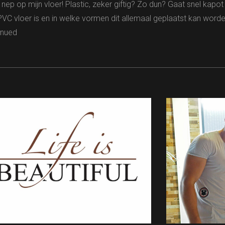
nep op mijn vloer! Plastic, zeker giftig? Zo dun? Gaat snel kapot
VC vloer is en in welke vormen dit allemaal geplaatst kan worde
inued