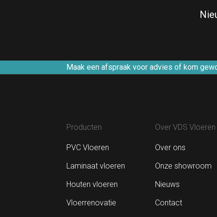
Nie
Maak een afspraak voor advies of kom gewoon
Producten
Over VDS Vloeren
PVC Vloeren
Over ons
Laminaat vloeren
Onze showroom
Houten vloeren
Nieuws
Vloerrenovatie
Contact