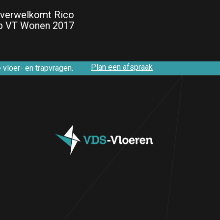
 verwelkomt Rico
p VT Wonen 2017
Plan een afspraak
vloer- en trapvragen.