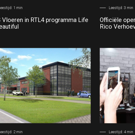
eestijd:
1
min
Leestijd:
3
min
 Vloeren in RTL4 programma Life
Officiële op
eautiful
Rico Verhoe
eestijd:
2
min
Leestijd:
4
min