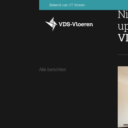
Blog
Bekend van VT Wonen
N
u
V
Alle berichten