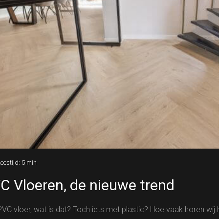
eestijd:
5
min
C Vloeren, de nieuwe trend
VC vloer, wat is dat? Toch iets met plastic? Hoe vaak horen wij