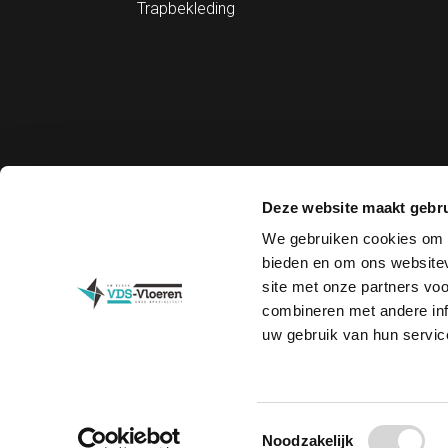
Trapbekleding
Ontvang de laatste aanbiedingen en inspiratie 
Deze website maakt gebru
E-
We gebruiken cookies om c
mailadres
(Vereist)
bieden en om ons websitev
site met onze partners vo
Instemming
(Vereist)
Ik ga akkoord met het
privacybeleid
.
combineren met andere inf
uw gebruik van hun servic
Toestemmingsselectie
Noodzakelijk