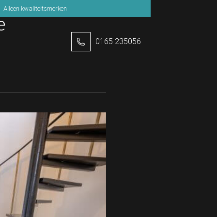
n kwaliteitsmerken
CBW erkend
e
0165 235056